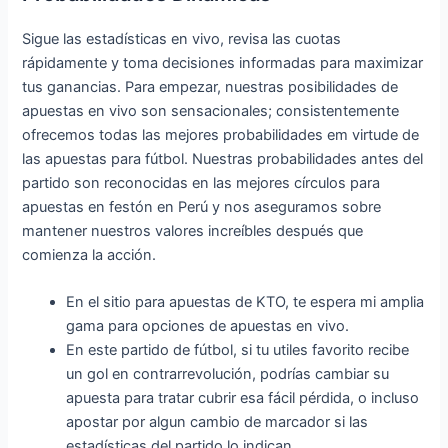
Sigue las estadísticas en vivo, revisa las cuotas
rápidamente y toma decisiones informadas para maximizar
tus ganancias. Para empezar, nuestras posibilidades de
apuestas en vivo son sensacionales; consistentemente
ofrecemos todas las mejores probabilidades em virtude de
las apuestas para fútbol. Nuestras probabilidades antes del
partido son reconocidas en las mejores círculos para
apuestas en festón en Perú y nos aseguramos sobre
mantener nuestros valores increíbles después que
comienza la acción.
En el sitio para apuestas de KTO, te espera mi amplia
gama para opciones de apuestas en vivo.
En este partido de fútbol, si tu utiles favorito recibe
un gol en contrarrevolución, podrías cambiar su
apuesta para tratar cubrir esa fácil pérdida, o incluso
apostar por algun cambio de marcador si las
estadísticas del partido lo indican.