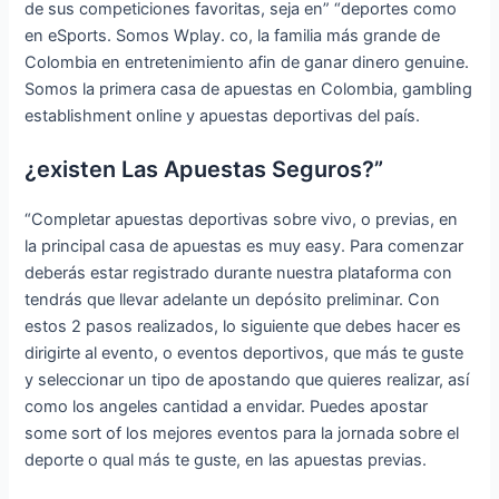
de sus competiciones favoritas, seja en” “deportes como
en eSports. Somos Wplay. co, la familia más grande de
Colombia en entretenimiento afin de ganar dinero genuine.
Somos la primera casa de apuestas en Colombia, gambling
establishment online y apuestas deportivas del país.
¿existen Las Apuestas Seguros?”
“Completar apuestas deportivas sobre vivo, o previas, en
la principal casa de apuestas es muy easy. Para comenzar
deberás estar registrado durante nuestra plataforma con
tendrás que llevar adelante un depósito preliminar. Con
estos 2 pasos realizados, lo siguiente que debes hacer es
dirigirte al evento, o eventos deportivos, que más te guste
y seleccionar un tipo de apostando que quieres realizar, así
como los angeles cantidad a envidar. Puedes apostar
some sort of los mejores eventos para la jornada sobre el
deporte o qual más te guste, en las apuestas previas.