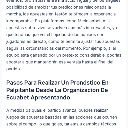
eventos. Si disfrutas entre ma acción igual y de los angeles
posibilidad de amoldar tus predicciones relacionada la
marcha, los apuestas en festón te ofrecen la experiencia
incomparable. En plataformas como Meridianbet, mis
apuestas sobre vivo se vuelven aún más interesantes, ya
que tendrías que ver el flojedad de los equipos con
jugadores en directo, como te permite ajustar tus apuestas
según las circunstancias del momento. Por ejemplo, si el
equipo está ganando por un pretexto considerable, podrías
apostar a que mantendrán esa ventaja hasta el final del
partido.
Pasos Para Realizar Un Pronóstico En
Palpitante Desde La Organizacion De
Ecuabet Apresentando
A medida os quais el partido avanza, puedes realizar
juegos de apuestas basadas en las acciones que ocurren
sobre el campo, lo que goles, tarjetas u cambios tácticos.