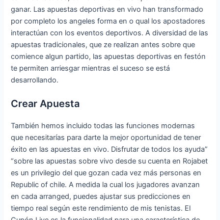
ganar. Las apuestas deportivas en vivo han transformado
por completo los angeles forma en o qual los apostadores
interactúan con los eventos deportivos. A diversidad de las
apuestas tradicionales, que ze realizan antes sobre que
comience algun partido, las apuestas deportivas en festón
te permiten arriesgar mientras el suceso se está
desarrollando.
Crear Apuesta
También hemos incluido todas las funciones modernas
que necesitarías para darte la mejor oportunidad de tener
éxito en las apuestas en vivo. Disfrutar de todos los ayuda”
“sobre las apuestas sobre vivo desde su cuenta en Rojabet
es un privilegio del que gozan cada vez más personas en
Republic of chile. A medida la cual los jugadores avanzan
en cada arranged, puedes ajustar sus predicciones en
tiempo real según este rendimiento de mis tenistas. El