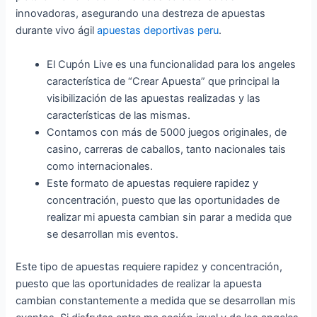
innovadoras, asegurando una destreza de apuestas
durante vivo ágil
apuestas deportivas peru
.
El Cupón Live es una funcionalidad para los angeles
característica de “Crear Apuesta” que principal la
visibilización de las apuestas realizadas y las
características de las mismas.
Contamos con más de 5000 juegos originales, de
casino, carreras de caballos, tanto nacionales tais
como internacionales.
Este formato de apuestas requiere rapidez y
concentración, puesto que las oportunidades de
realizar mi apuesta cambian sin parar a medida que
se desarrollan mis eventos.
Este tipo de apuestas requiere rapidez y concentración,
puesto que las oportunidades de realizar la apuesta
cambian constantemente a medida que se desarrollan mis