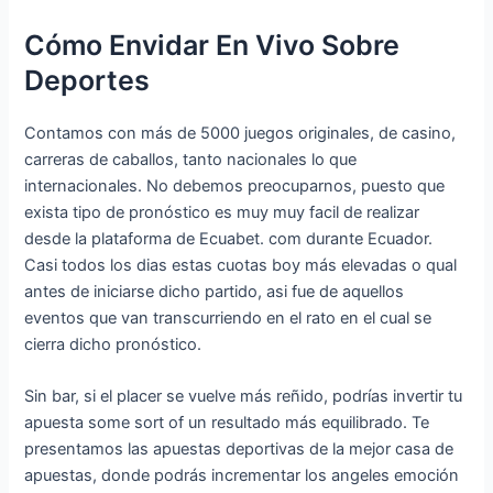
Cómo Envidar En Vivo Sobre
Deportes
Contamos con más de 5000 juegos originales, de casino,
carreras de caballos, tanto nacionales lo que
internacionales. No debemos preocuparnos, puesto que
exista tipo de pronóstico es muy muy facil de realizar
desde la plataforma de Ecuabet. com durante Ecuador.
Casi todos los dias estas cuotas boy más elevadas o qual
antes de iniciarse dicho partido, asi fue de aquellos
eventos que van transcurriendo en el rato en el cual se
cierra dicho pronóstico.
Sin bar, si el placer se vuelve más reñido, podrías invertir tu
apuesta some sort of un resultado más equilibrado. Te
presentamos las apuestas deportivas de la mejor casa de
apuestas, donde podrás incrementar los angeles emoción