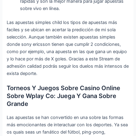
rápidas y son la mejor manera para jugar apuestas
sobre vivo en línea.
Las apuestas simples child los tipos de apuestas más
faciles y se ubican en acertar la predicción de mi sola
selección. Aunque también existen apuestas simples
donde sony ericsson tienen que cumplir 2 condiciones,
como por ejemplo, una apuesta en las que gana un equipo
y lo hace por más de X goles. Gracias a este Stream de
adhesión calidad podrás seguir los duelos más intensos de
exista deporte.
Torneos Y Juegos Sobre Casino Online
Sobre Wplay Co: Juega Y Gana Sobre
Grande
Las apuestas se han convertido en una sobre las formas
más emocionantes de interactuar con los deportes. Ya sea
os quais seas un fanático del fútbol, ping-pong,