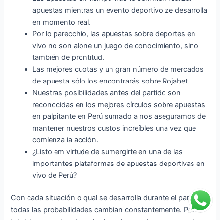
apuestas mientras un evento deportivo ze desarrolla
en momento real.
Por lo parecchio, las apuestas sobre deportes en
vivo no son alone un juego de conocimiento, sino
también de prontitud.
Las mejores cuotas y un gran número de mercados
de apuesta sólo los encontrarás sobre Rojabet.
Nuestras posibilidades antes del partido son
reconocidas en los mejores círculos sobre apuestas
en palpitante en Perú sumado a nos aseguramos de
mantener nuestros custos increíbles una vez que
comienza la acción.
¿Listo em virtude de sumergirte en una de las
importantes plataformas de apuestas deportivas en
vivo de Perú?
Con cada situación o qual se desarrolla durante el partido,
todas las probabilidades cambian constantemente. Por lo