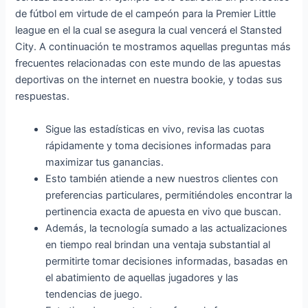
de fútbol em virtude de el campeón para la Premier Little
league en el la cual se asegura la cual vencerá el Stansted
City. A continuación te mostramos aquellas preguntas más
frecuentes relacionadas con este mundo de las apuestas
deportivas on the internet en nuestra bookie, y todas sus
respuestas.
Sigue las estadísticas en vivo, revisa las cuotas
rápidamente y toma decisiones informadas para
maximizar tus ganancias.
Esto también atiende a new nuestros clientes con
preferencias particulares, permitiéndoles encontrar la
pertinencia exacta de apuesta en vivo que buscan.
Además, la tecnología sumado a las actualizaciones
en tiempo real brindan una ventaja substantial al
permitirte tomar decisiones informadas, basadas en
el abatimiento de aquellas jugadores y las
tendencias de juego.