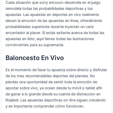
Cada situación que sony ericsson desarrolla en el juego
remodela todas las probabilidades deportivas y tus
apuestas. Las apuestas en deportes en vivo realmente
elevan la emoción de las apuestas en línea, ofreciéndote
probabilidades superiores durante inyectan un cariz
encantador al placer. Si estás esitante acerca de todas las
apuestas en listo, aquí tienes todas las ilustraciones
convincentes para su supremacía.
Baloncesto En Vivo
Es el momento de fazer tu apuesta sobre directo y disfrutar
de los mas recomendables deportes del planeta. No
pierdas una oportunidad de sentir toda la emoción de
apostar sobre vivo, ya ocean desde tu móvil o tablet afin
de ganar a lo grande desde su cuenta de distraccion en
Rojabet. Las apuestas deportivas on-line siguen creciendo
y es importante comprender cómo funcionan.