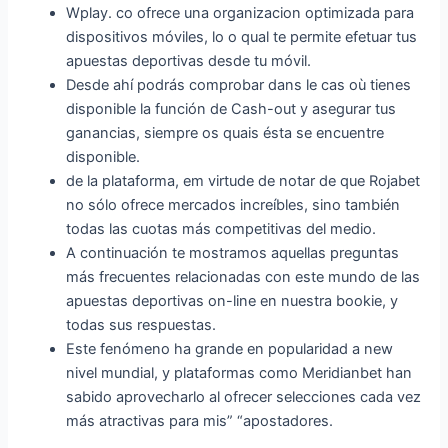
Wplay. co ofrece una organizacion optimizada para
dispositivos móviles, lo o qual te permite efetuar tus
apuestas deportivas desde tu móvil.
Desde ahí podrás comprobar dans le cas où tienes
disponible la función de Cash-out y asegurar tus
ganancias, siempre os quais ésta se encuentre
disponible.
de la plataforma, em virtude de notar de que Rojabet
no sólo ofrece mercados increíbles, sino también
todas las cuotas más competitivas del medio.
A continuación te mostramos aquellas preguntas
más frecuentes relacionadas con este mundo de las
apuestas deportivas on-line en nuestra bookie, y
todas sus respuestas.
Este fenómeno ha grande en popularidad a new
nivel mundial, y plataformas como Meridianbet han
sabido aprovecharlo al ofrecer selecciones cada vez
más atractivas para mis” “apostadores.