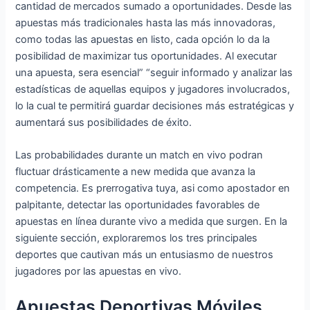
cantidad de mercados sumado a oportunidades. Desde las
apuestas más tradicionales hasta las más innovadoras,
como todas las apuestas en listo, cada opción lo da la
posibilidad de maximizar tus oportunidades. Al executar
una apuesta, sera esencial” “seguir informado y analizar las
estadísticas de aquellas equipos y jugadores involucrados,
lo la cual te permitirá guardar decisiones más estratégicas y
aumentará sus posibilidades de éxito.
Las probabilidades durante un match en vivo podran
fluctuar drásticamente a new medida que avanza la
competencia. Es prerrogativa tuya, asi como apostador en
palpitante, detectar las oportunidades favorables de
apuestas en línea durante vivo a medida que surgen. En la
siguiente sección, exploraremos los tres principales
deportes que cautivan más un entusiasmo de nuestros
jugadores por las apuestas en vivo.
Apuestas Deportivas Móviles