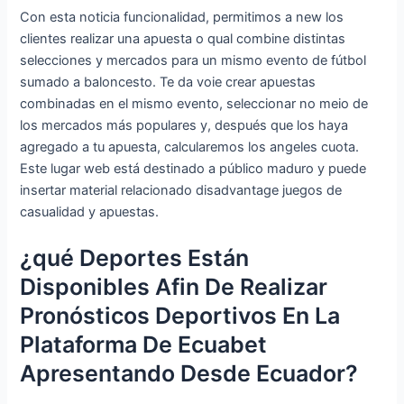
Con esta noticia funcionalidad, permitimos a new los
clientes realizar una apuesta o qual combine distintas
selecciones y mercados para un mismo evento de fútbol
sumado a baloncesto. Te da voie crear apuestas
combinadas en el mismo evento, seleccionar no meio de
los mercados más populares y, después que los haya
agregado a tu apuesta, calcularemos los angeles cuota.
Este lugar web está destinado a público maduro y puede
insertar material relacionado disadvantage juegos de
casualidad y apuestas.
¿qué Deportes Están
Disponibles Afin De Realizar
Pronósticos Deportivos En La
Plataforma De Ecuabet
Apresentando Desde Ecuador?