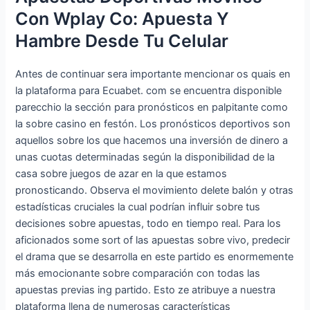
Con Wplay Co: Apuesta Y
Hambre Desde Tu Celular
Antes de continuar sera importante mencionar os quais en
la plataforma para Ecuabet. com se encuentra disponible
parecchio la sección para pronósticos en palpitante como
la sobre casino en festón. Los pronósticos deportivos son
aquellos sobre los que hacemos una inversión de dinero a
unas cuotas determinadas según la disponibilidad de la
casa sobre juegos de azar en la que estamos
pronosticando. Observa el movimiento delete balón y otras
estadísticas cruciales la cual podrían influir sobre tus
decisiones sobre apuestas, todo en tiempo real. Para los
aficionados some sort of las apuestas sobre vivo, predecir
el drama que se desarrolla en este partido es enormemente
más emocionante sobre comparación con todas las
apuestas previas ing partido. Esto ze atribuye a nuestra
plataforma llena de numerosas características