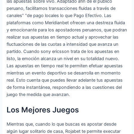
las apuestas sobre vivo. Adaptado afin de el público
peruano, facilitamos transacciones fluidas a través de
canales” “de pago locales lo que Pago Efectivo. Las
plataformas como Meridianbet ofrecen una destreza fluida
y emocionante para los apostadores peruanos, que podran
realizar sus apuestas en tiempo actual y aprovechar las
fluctuaciones de las cuotas a intensidad que avanza un
partido. Cuando sony ericsson trata de los apuestas en
listo, la emoción alcanza un nivel en su totalidad nuevo.
Las apuestas en tiempo real te permiten efetuar apuestas
mientras un evento deportivo se desarrolla en momento
real. Esto cuenta que puedes llevar adelante tus apuestas
de forma instantánea, respondiendo a las cuestiones del
juego the medida que avanzan.
Los Mejores Juegos
Mientras que, cuando lo que buscas es apostar desde
algún lugar solitario de casa, Rojabet te permite executar