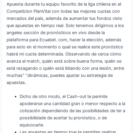
Apuesta durante tu equipo favorito de la liga chilena en el
Competicion PlanVital con todas las mejores cuotas con
mercados del país, además de aumentar tus fondos visto
que apuestas en tiempo real. Solo tenemos dirigirnos a los
angeles sección de pronósticos en vivo desde la
plataforma para Ecuabet. com, hacer la elección, además
para esto en el momento o qual se realice este pronóstico
habrá mi cuota determinada. Observando de cerca cómo
avanza el match, quién está sobre buena forma, quién se
está rezagando o quién está lidiando con una lesión, entre
muchas” “dinámicas, puedes ajustar su estrategia de
apuestas.
Dicho de otro modo, el Cash-out te permite
apoderarse una cantidad gran o menor respecto a la
cotización dependiendo de las posibilidades de ter a
possibilidade de acertar tu pronóstico, o de
equivocarte.
Las apuestas en tiempo true te permiten realizar