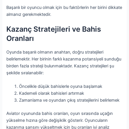
Başarılı bir oyuncu olmak için bu faktörlerin her birini dikkate
almanız gerekmektedir.
Kazanç Stratejileri ve Bahis
Oranları
Oyunda başarılı olmanın anahtarı, doğru stratejileri
belirlemektir. Her birinin farklı kazanma potansiyeli sunduğu
birden fazla strateji bulunmaktadır. Kazanç stratejileri şu
şekilde sıralanabilir:
Öncelikle düşük bahislerle oyuna başlamak
Kademeli olarak bahisleri artırmak
Zamanlama ve oyundan çıkış stratejilerini belirlemek
Aviator oyununda bahis oranları, oyun sırasında uçağın
yükselme hızına göre değişiklik gösterir. Oyuncuların
kazanma şansını yükseltmek için bu oranları iyi analiz