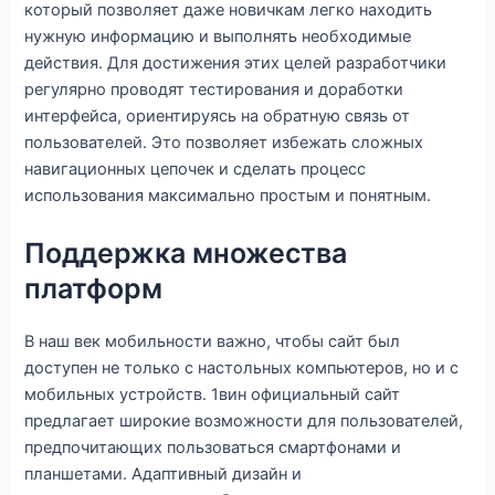
который позволяет даже новичкам легко находить
нужную информацию и выполнять необходимые
действия. Для достижения этих целей разработчики
регулярно проводят тестирования и доработки
интерфейса, ориентируясь на обратную связь от
пользователей. Это позволяет избежать сложных
навигационных цепочек и сделать процесс
использования максимально простым и понятным.
Поддержка множества
платформ
В наш век мобильности важно, чтобы сайт был
доступен не только с настольных компьютеров, но и с
мобильных устройств. 1вин официальный сайт
предлагает широкие возможности для пользователей,
предпочитающих пользоваться смартфонами и
планшетами. Адаптивный дизайн и