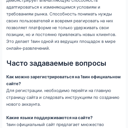
демонстрирует впечатляющую способность
адаптироваться к изменяющимся условиям и
требованиям рынка. Способность понимать нужды
своих пользователей и вовремя реагировать на них
позволяет платформе не только удерживать свои
позиции, но и постоянно привлекать новых клиентов.
Это делает 1вин одной из ведущих площадок в мире
онлайн-развлечений.
Часто задаваемые вопросы
Как можно зарегистрироваться на 1вин официальном
сайте?
Для регистрации. необходимо перейти на главную
страницу сайта и следовать инструкциям по созданию
нового аккаунта.
Какие языки поддерживаются на сайте?
1вин официальный сайт предлагает множество