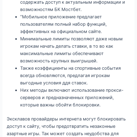
содержать доступ к актуальным информации и
возможностям БК Мостбет.
“Мобильное приложение предлагает
пользователям полный набор функций,
эффективных на официальном сайте.
Минимальные лимиты позволяют даже новым
игрокам начать делать ставки, в то во как
максимальные лимиты обеспечивают
возможность крупных выигрышей.
Также коэффициенты на спортивные события
всегда обновляются, предлагая игрокам
выгодные условия ддя ставок.
Них методы включают использование прокси-
серверов и предназначенных приложений,
которые важны обойти блокировки.
Эксклавов провайдеры интернета могут блокировать
доступ к сайту, чтобы предотвратить незаконные
азартные игры. Так может создать неудобства для