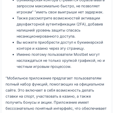
Букмекерская контора стремится обрабатывать
запросом максимально быстро, не позволяет
игрокам” “иметь свои выигрыши нет задержек.
Также рассмотрите возможностей активации
двухфакторной аутентификации (2FA), добавив
налишний уровень защиты спасась
несанкционированного доступа.
Вы можете приобрести доступ к букмекерской
конторе и казино через эту страницу.
Именно поэтому пользователи Mostbet могут
наслаждаться не только хрупкой графикой, но и
честным игровым процессом.
“Мобильное приложение предлагает пользователям
полный набор функций, помогающих на официальном
сайте. Это включает в себя возможность делать
ставки на спорт, участвовать в казино, а также
получить бонусы и акции. Приложение имеет
бессознательно понятный интерфейс, что обеспечивает