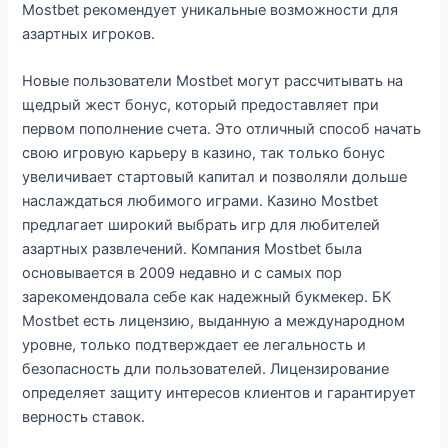
Mostbet рекомендует уникальные возможности для
азартных игроков.
Новые пользователи Mostbet могут рассчитывать на
щедрый жест бонус, который предоставляет при
первом пополнение счета. Это отличный способ начать
свою игровую карьеру в казино, так только бонус
увеличивает стартовый капитал и позволяли дольше
наслаждаться любимого играми. Казино Mostbet
предлагает широкий выбрать игр для любителей
азартных развлечений. Компания Mostbet была
основывается в 2009 недавно и с самых пор
зарекомендовала себе как надежный букмекер. БК
Mostbet есть лицензию, выданную а международном
уровне, только подтверждает ее легальность и
безопасность дли пользователей. Лицензирование
определяет защиту интересов клиентов и гарантирует
верность ставок.