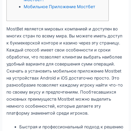
Мобильное Приложение Мостбет
MostBet является мировых компанией и доступен во
многих стран по всему мира. Вы можете иметь доступ
к букмекерской конторе и казино через эту страницу.
Каждый способ имеет свои особенности и сроки
обработки, что позволяет клиентам выбрать наиболее
удобный варианте для совершения сумм операций.
Скачать а установить мобильное приложение Mostbet
на устройствах Android и iOS достаточно просто. Это
разнообразие позволяет каждому игроку найти что-то
по своему вкусу и предпочтениям. Пообтесавшихся
основных преимуществ Mostbet можно выделить
немного особенностей, которые делаете эту
платформу знаменитой среди игроков.
Быстрая и профессиональный подход к решению