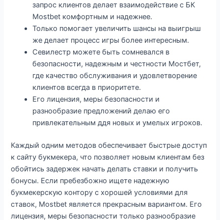
запрос клиентов делает взаимодействие с БК
Mostbet комфортным и надежнее.
Только помогает увеличить шансы на выигрыш
же делает процесс игры более интересным.
Севилестр можете быть сомневался в
безопасности, надежным и честности Мостбет,
где качество обслуживания и удовлетворение
клиентов всегда в приоритете.
Его лицензия, меры безопасности и
разнообразие предложений делаю его
привлекательным ддя новых и умелых игроков.
Каждый одним методов обеспечивает быстрые доступ
к сайту букмекера, что позволяет новым клиентам без
обойтись задержек начать делать ставки и получить
бонусы. Если пребезбожно ищете надежную
букмекерскую контору с хорошей условиями для
ставок, Mostbet является прекрасным вариантом. Его
лицензия, меры безопасности только разнообразие