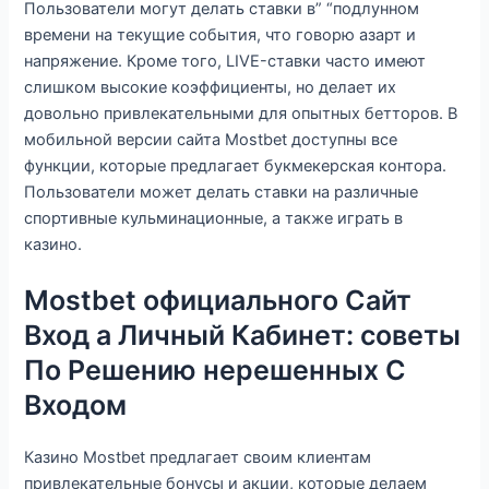
Пользователи могут делать ставки в” “подлунном
времени на текущие события, что говорю азарт и
напряжение. Кроме того, LIVE-ставки часто имеют
слишком высокие коэффициенты, но делает их
довольно привлекательными для опытных бетторов. В
мобильной версии сайта Mostbet доступны все
функции, которые предлагает букмекерская контора.
Пользователи может делать ставки на различные
спортивные кульминационные, а также играть в
казино.
Mostbet официального Сайт
Вход а Личный Кабинет: советы
По Решению нерешенных С
Входом
Казино Mostbet предлагает своим клиентам
привлекательные бонусы и акции, которые делаем