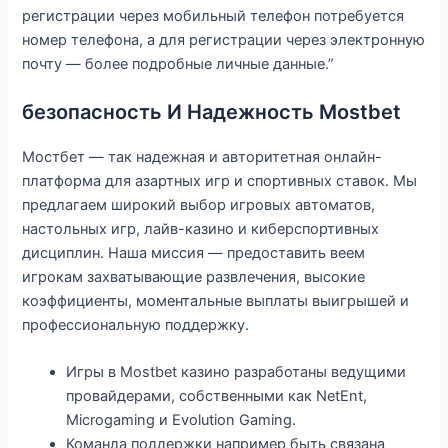
регистрации через мобильный телефон потребуется
номер телефона, а для регистрации через электронную
почту — более подробные личные данные.”
безопасность И Надежность Mostbet
Мостбет — так надежная и авторитетная онлайн-
платформа для азартных игр и спортивных ставок. Мы
предлагаем широкий выбор игровых автоматов,
настольных игр, лайв-казино и киберспортивных
дисциплин. Наша миссия — предоставить веем
игрокам захватывающие развлечения, высокие
коэффициенты, моментальные выплаты выигрышей и
профессиональную поддержку.
Игры в Mostbet казино разработаны ведущими
провайдерами, собственными как NetEnt,
Microgaming и Evolution Gaming.
Команда поддержки например быть связана