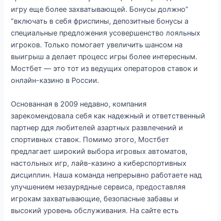
игру еще более захватывающей. Бонусы должно”
“включать в себя фриспины, депозитные бонусы а
специальные предложения усовершенство лояльных
игроков. Только помогает увеличить шансом на
выигрыш а делает процесс игры более интересным.
Мостбет — это тот из ведущих операторов ставок и
онлайн-казино в России.
Основанная в 2009 недавно, компания
зарекомендовала себя как надежный и ответственный
партнер ддя любителей азартных развлечений и
спортивных ставок. Помимо этого, Мостбет
предлагает широкий выбора игровых автоматов,
настольных игр, лайв-казино а киберспортивных
дисциплин. Наша команда непрерывно работаете над
улучшением незаурядные сервиса, предоставляя
игрокам захватывающие, безопасные забавы и
высокий уровень обслуживания. На сайте есть