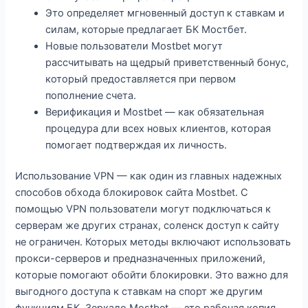
Это определяет мгновенный доступ к ставкам и
силам, которые предлагает БК Мостбет.
Новые пользователи Mostbet могут
рассчитывать на щедрый приветственный бонус,
который предоставляется при первом
пополнение счета.
Верификация и Mostbet — как обязательная
процедура дли всех новых клиентов, которая
помогает подтверждая их личность.
Использование VPN — как один из главных надежных
способов обхода блокировок сайта Mostbet. С
помощью VPN пользователи могут подключаться к
серверам же других странах, соленск доступ к сайту
не ограничен. Которых методы включают использовать
прокси-серверов и предназначенных приложений,
которые помогают обойти блокировки. Это важно для
выгодного доступа к ставкам на спорт же другим