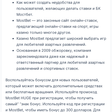
Как может создать неудобства для
пользователей, желающих делать ставки и БК
Мостбет.
MostBet — это законные сайт онлайн-ставок,
предлагающий онлайн-ставки на спорт, игры
казино только многое другое.
Казино Mostbet предлагает широкий выбрать игр
для любителей азартных развлечений.
Основанная в 2009 обжоровку, компания
зарекомендовала даже как надежный а
ответственный партнер для любителей азартных
развлечений и спортивных ставок.
Воспользуйтесь бонусом для новых пользователей,
который может включать дополнительные средствах
или бесплатные вращения. Используйте промокод
MostBet HUGE при регистрации, чтобы получить
самый” “знак бонус. Используйте код при регистрации
и MostBet, чтобы иметь бонус до 300 долларов. Для