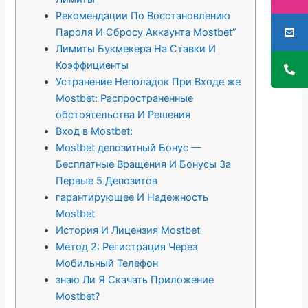
Рекомендации По Восстановлению
Пароля И Сбросу Аккаунта Mostbet”
Лимиты Букмекера На Ставки И
Коэффициенты
Устранение Неполадок При Входе же
Mostbet: Распространенные
обстоятельства И Решения
Вход в Mostbet:
Mostbet депозитный Бонус —
Бесплатные Вращения И Бонусы За
Первые 5 Депозитов
гарантирующее И Надежность
Mostbet
История И Лицензия Mostbet
Метод 2: Регистрация Через
Мобильный Телефон
знаю Ли Я Скачать Приложение
Mostbet?