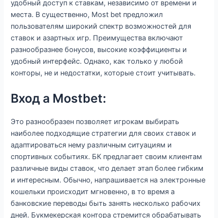
удобный доступ к ставкам, независимо от времени и
места. В существенно, Most bet предложил
пользователям широкий спектр возможностей для
ставок и азартных игр. Преимущества включают
разнообразнее бонусов, высокие коэффициенты и
удобный интерфейс. Однако, как только у любой
конторы, не и недостатки, которые стоит учитывать.
Вход а Mostbet:
Это разнообразен позволяет игрокам выбирать
наиболее подходящие стратегии для своих ставок и
адаптироваться нему различным ситуациям и
спортивных событиях. БК предлагает своим клиентам
различные виды ставок, что делает этап более гибким
и интересным. Обычно, напрашивается на электронные
кошельки происходит мгновенно, в то время а
банковские переводы быть занять несколько рабочих
дней. Букмекерская контора стремится обрабатывать