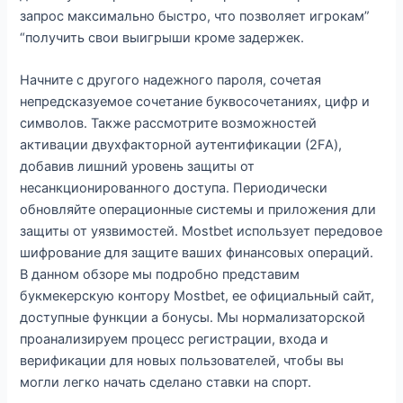
запрос максимально быстро, что позволяет игрокам”
“получить свои выигрыши кроме задержек.
Начните с другого надежного пароля, сочетая
непредсказуемое сочетание буквосочетаниях, цифр и
символов. Также рассмотрите возможностей
активации двухфакторной аутентификации (2FA),
добавив лишний уровень защиты от
несанкционированного доступа. Периодически
обновляйте операционные системы и приложения дли
защиты от уязвимостей. Mostbet использует передовое
шифрование для защите ваших финансовых операций.
В данном обзоре мы подробно представим
букмекерскую контору Mostbet, ее официальный сайт,
доступные функции а бонусы. Мы нормализаторской
проанализируем процесс регистрации, входа и
верификации для новых пользователей, чтобы вы
могли легко начать сделано ставки на спорт.