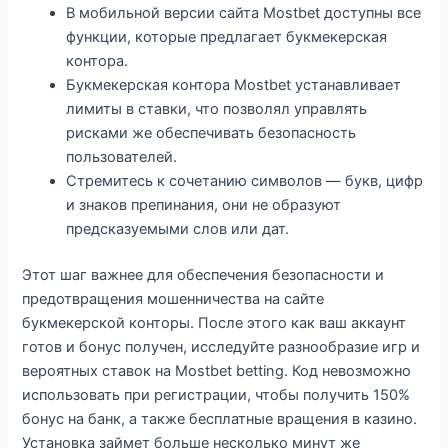
В мобильной версии сайта Mostbet доступны все
функции, которые предлагает букмекерская
контора.
Букмекерская контора Mostbet устанавливает
лимиты в ставки, что позволял управлять
рисками же обеспечивать безопасность
пользователей.
Стремитесь к сочетанию символов — букв, цифр
и знаков препинания, они не образуют
предсказуемыми слов или дат.
Этот шаг важнее для обеспечения безопасности и
предотвращения мошенничества на сайте
букмекерской конторы. После этого как ваш аккаунт
готов и бонус получен, исследуйте разнообразие игр и
вероятных ставок на Mostbet betting. Код невозможно
использовать при регистрации, чтобы получить 150%
бонус на банк, а также бесплатные вращения в казино.
Установка займет больше несколько минут же