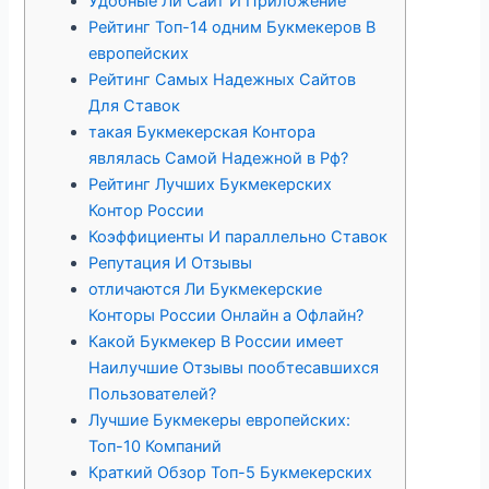
Удобные Ли Сайт И Приложение
Рейтинг Топ-14 одним Букмекеров В
европейских
Рейтинг Самых Надежных Сайтов
Для Ставок
такая Букмекерская Контора
являлась Самой Надежной в Рф?
Рейтинг Лучших Букмекерских
Контор России
Коэффициенты И параллельно Ставок
Репутация И Отзывы
отличаются Ли Букмекерские
Конторы России Онлайн а Офлайн?
Какой Букмекер В России имеет
Наилучшие Отзывы пообтесавшихся
Пользователей?
Лучшие Букмекеры европейских:
Топ-10 Компаний
Краткий Обзор Топ-5 Букмекерских