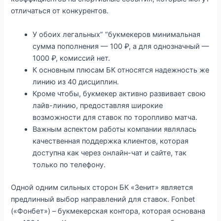
отличаться от конкурентов.
У обоих легальных” “букмекеров минимальная
сумма пополнения — 100 ₽, а для однозначный —
1000 ₽, комиссий нет.
К основным плюсам БК относятся надежность же
линию из 40 дисциплин.
Кроме чтобы, букмекер активно развивает свою
лайв-линию, предоставляя широкие
возможности для ставок по торопливо матча.
Важным аспектом работы компании являлась
качественная поддержка клиентов, которая
доступна как через онлайн-чат и сайте, так
только по телефону.
Одной одним сильных сторон БК «Зенит» является
предлинный выбор направлений для ставок. Fonbet
(«Фонбет») – букмекерская контора, которая основана