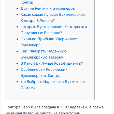
Контор
Другие Рейтинги Букмекеров
Какая самая Лучшая Букмекерская
Контора В России?
которые Букмекерские Конторы эти
Популярные В европе?
Сколько Прибыли Удерживает
Букмекер?
Как” “выбрать Надежную
Букмекерскую таверну
В Какой Бк Лучше Коэффициенты?
Особенности Российских
Букмекерских Контор
же Выбрать Надежного Букмекера
Самому
Контора Leon была создана в 2007 недавнем, а позже
имевшая право на работу на территории