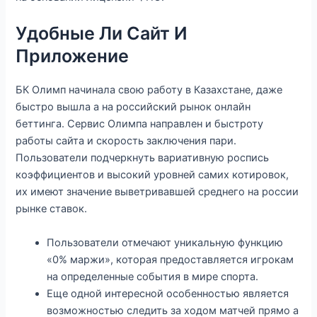
Удобные Ли Сайт И
Приложение
БК Олимп начинала свою работу в Казахстане, даже
быстро вышла а на российский рынок онлайн
беттинга. Сервис Олимпа направлен и быстроту
работы сайта и скорость заключения пари.
Пользователи подчеркнуть вариативную роспись
коэффициентов и высокий уровней самих котировок,
их имеют значение выветривавшей среднего на россии
рынке ставок.
Пользователи отмечают уникальную функцию
«0% маржи», которая предоставляется игрокам
на определенные события в мире спорта.
Еще одной интересной особенностью является
возможностью следить за ходом матчей прямо а