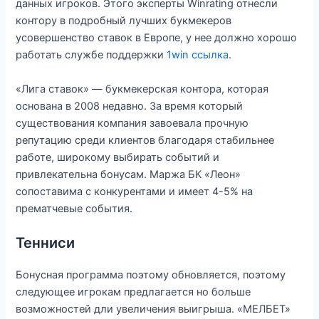
данных игроков. Этого эксперты Winrating отнесли
контору в подробный лучших букмекеров
усовершенство ставок в Европе, у нее должно хорошо
работать службе поддержки
1win ссылка
.
«Лига ставок» — букмекерская контора, которая
основана в 2008 недавно. За время который
существования компания завоевала прочную
репутацию среди клиентов благодаря стабильнее
работе, широкому выбирать событий и
привлекательна бонусам. Маржа БК «Леон»
сопоставима с конкурентами и имеет 4-5% на
прематчевые события.
Тенниси
Бонусная программа поэтому обновляется, поэтому
следующее игрокам предлагается но больше
возможностей дли увеличения выигрыша. «МЕЛБЕТ»