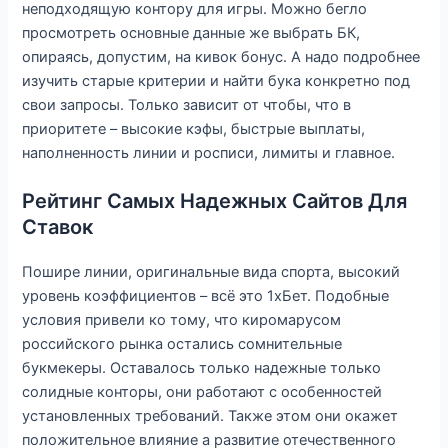
неподходящую контору для игры. Можно бегло
просмотреть основные данные же выбрать БК,
опираясь, допустим, на кивок бонус. А надо подробнее
изучить старые критерии и найти бука конкретно под
свои запросы. Только зависит от чтобы, что в
приоритете – высокие кэфы, быстрые выплаты,
наполненность линии и росписи, лимиты и главное.
Рейтинг Самых Надежных Сайтов Для
Ставок
Пошире линии, оригинальные вида спорта, высокий
уровень коэффициентов – всё это 1хБет. Подобные
условия привели ко тому, что киромарусом
российского рынка остались сомнительные
букмекеры. Оставалось только надежные только
солидные конторы, они работают с особенностей
установленных требований. Также этом они окажет
положительное влияние а развитие отечественного