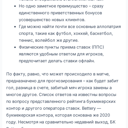
Но одно заметное преимущество – сразу
единственного приветственных бонусов
усовершенство новых клиентов.
Где можно найти почти все основные аллопатрия
спорта, такие как футбол, хоккей, баскетбол,
теннис, волейбол же другие.
Физические пункты приема ставок (ППС)
являются удобным ответом для игроков,
предпочитает делать ставки офлайн.
По факту, равно, что может происходило в матче,
предназначено для прогнозирования – как будет забит
гол, разница в счете, забитый мяч игрока замены а
многое другое. Список ответов на известны вопросы
по вопросу представленного рейтинга букмекерских
контор и другого оператора ставок. Bettery —
букмекерская контора, которая основана же 2020
году. Несмотря на сравнительно недавний выход, БК