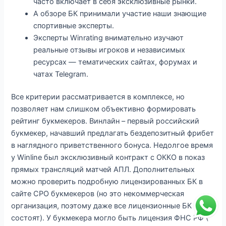
часто включает в себя эксклюзивные рынки.
А обзоре БК принимали участие наши знающие
спортивные эксперты.
Эксперты Winrating внимательно изучают
реальные отзывы игроков и независимых
ресурсах — тематических сайтах, форумах и
чатах Telegram.
Все критерии рассматривается в комплексе, но
позволяет нам слишком объективно формировать
рейтинг букмекеров. Винлайн – первый российский
букмекер, начавший предлагать бездепозитный фрибет
в наглядного приветственного бонуса. Недолгое время
у Winline был эксклюзивный контракт с ОККО в показ
прямых трансляций матчей АПЛ. Дополнительных
можно проверить подробную лицензированных БК в
сайте СРО букмекеров (но это некоммерческая
организация, поэтому даже все лицензионные БК в ней
состоят). У букмекера могло быть лицензия ФНС РФ (