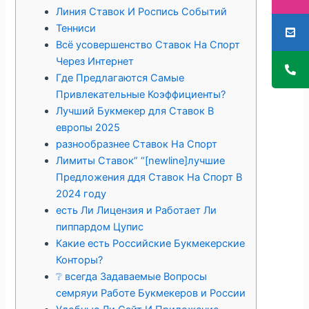
Линия Ставок И Роспись Событий
Тенниси
Всё усовершенство Ставок На Спорт
Через Интернет
Где Предлагаются Самые
Привлекательные Коэффициенты?
Лучший Букмекер для Ставок В
европы 2025
разнообразнее Ставок На Спорт
Лимиты Ставок” “[newline]лучшие
Предложения ддя Ставок На Спорт В
2024 году
есть Ли Лицензия и Работает Ли
пиппардом Цупис
Какие есть Российские Букмекерские
Конторы?
❔ всегда Задаваемые Вопросы
семряуи Работе Букмекеров и России