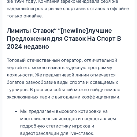
же 1994 году. Компания зарекомендовала себя же
надежный игрок и рынке спортивных ставок в офлайне
только онлайне.
Лимиты Ставок” “[newline]лучшие
Предложения для Ставок На Спорт В
2024 недавно
Топовый отечественный оператор, отличительной
чертой его можно назвать чудесную программу
лояльности. Же предматчевой линии отмечается
богатое разнообразие виды спорта и освещаемых
турниров. В росписи событий можно найду немало
эксклюзивных пари с выгодными коэффициентами.
Мы предлагаем высокого котировки на
многочисленных исходов и предоставляем
подробную статистику игроков и
видеотрансляции для live-ставок.