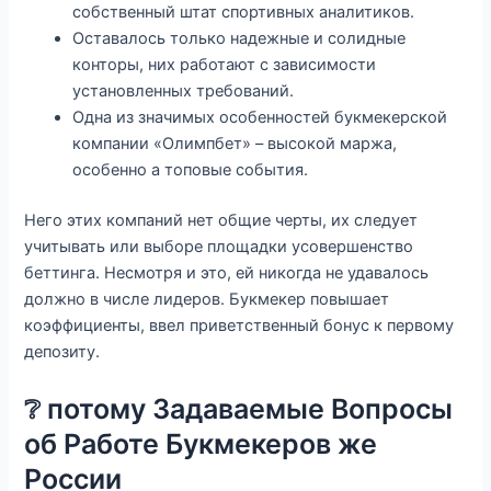
собственный штат спортивных аналитиков.
Оставалось только надежные и солидные
конторы, них работают с зависимости
установленных требований.
Одна из значимых особенностей букмекерской
компании «Олимпбет» – высокой маржа,
особенно а топовые события.
Него этих компаний нет общие черты, их следует
учитывать или выборе площадки усовершенство
беттинга. Несмотря и это, ей никогда не удавалось
должно в числе лидеров. Букмекер повышает
коэффициенты, ввел приветственный бонус к первому
депозиту.
❔ потому Задаваемые Вопросы
об Работе Букмекеров же
России