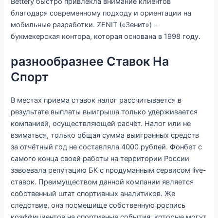
Bettery быстро привлекла внимание клиентов
благодаря современному подходу и ориентации на
мобильные разработки. ZENIT («Зенит») –
букмекерская контора, которая основана в 1998 году.
разнообразнее Ставок На
Спорт
В местах приема ставок налог рассчитывается в
результате выплаты выигрыша только удерживается
компанией, осуществляющей расчёт. Налог или не
взиматься, только общая сумма выигранных средств
за отчётный год не составляла 4000 рублей. Фонбет с
самого конца своей работы на территории России
завоевала репутацию БК с продуманным сервисом live-
ставок. Преимуществом данной компании является
собственный штат спортивных аналитиков. Же
следствие, она посмешище собственную роспись
коэффициентов на спортивные события, которые могут